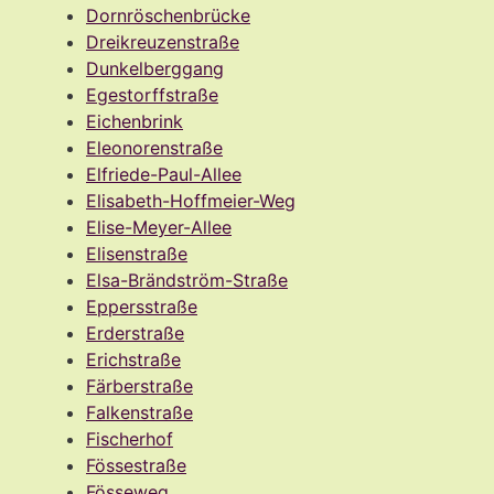
Dornröschenbrücke
Dreikreuzenstraße
Dunkelberggang
Egestorffstraße
Eichenbrink
Eleonorenstraße
Elfriede-Paul-Allee
Elisabeth-Hoffmeier-Weg
Elise-Meyer-Allee
Elisenstraße
Elsa-Brändström-Straße
Eppersstraße
Erderstraße
Erichstraße
Färberstraße
Falkenstraße
Fischerhof
Fössestraße
Fösseweg