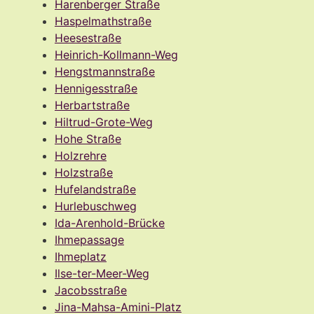
Harenberger Straße
Haspelmathstraße
Heesestraße
Heinrich-Kollmann-Weg
Hengstmannstraße
Hennigesstraße
Herbartstraße
Hiltrud-Grote-Weg
Hohe Straße
Holzrehre
Holzstraße
Hufelandstraße
Hurlebuschweg
Ida-Arenhold-Brücke
Ihmepassage
Ihmeplatz
Ilse-ter-Meer-Weg
Jacobsstraße
Jina-Mahsa-Amini-Platz