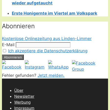
wieder aufgetaucht
Erste Honigernte im Viertel am Volkspark
Abonnieren
Kostenlose Onlinezeitung aus Linden-Limmer
E-Mail
Ich akzeptiere die Datenschutzerklärung
Fehler gefunden?
Jetzt melden.
Über
Newsletter
Werbung
Impressum