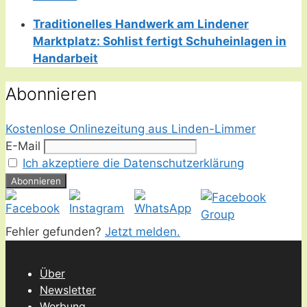
Traditionelles Handwerk am Lindener
Marktplatz: Sohlist fertigt Schuheinlagen in
Handarbeit
Abonnieren
Kostenlose Onlinezeitung aus Linden-Limmer
E-Mail
Ich akzeptiere die Datenschutzerklärung
Fehler gefunden?
Jetzt melden.
Über
Newsletter
Werbung