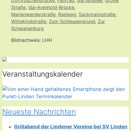
Dornröschenbrücke
,
Fahrrad
,
Gartenallee
,
Große
Straße
,
Ida-Arenhold-Brücke
,
Marienwerderstraße
,
Radweg
,
Sackmannstraße
,
Wittekindstraße
,
Zum Schleusengrund
,
Zur
Schwanenburg
Bildnachweis: LHH
Veranstaltungskalender
Neueste Nachrichten
Grillabend der Lindener Vereine bei SV Linden