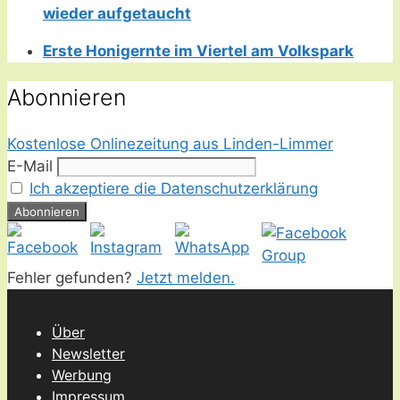
wieder aufgetaucht
Erste Honigernte im Viertel am Volkspark
Abonnieren
Kostenlose Onlinezeitung aus Linden-Limmer
E-Mail
Ich akzeptiere die Datenschutzerklärung
Fehler gefunden?
Jetzt melden.
Über
Newsletter
Werbung
Impressum