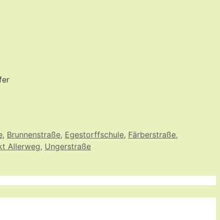
fer
e
,
Brunnenstraße
,
Egestorffschule
,
Färberstraße
,
kt Allerweg
,
Ungerstraße