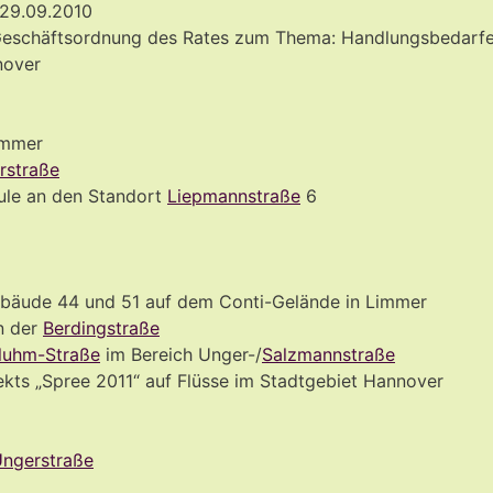
 29.09.2010
 Geschäftsordnung des Rates zum Thema: Handlungsbedarf
nover
immer
rstraße
ule an den Standort
Liepmannstraße
6
ebäude 44 und 51 auf dem Conti-Gelände in Limmer
n der
Berdingstraße
luhm-Straße
im Bereich Unger-/
Salzmannstraße
ekts „Spree 2011“ auf Flüsse im Stadtgebiet Hannover
ngerstraße