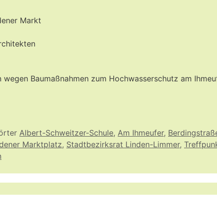
dener Markt
chitekten
nen wegen Baumaßnahmen zum Hochwasserschutz am Ihmeu
örter
Albert-Schweitzer-Schule
,
Am Ihmeufer
,
Berdingstraß
dener Marktplatz
,
Stadtbezirksrat Linden-Limmer
,
Treffpun
n