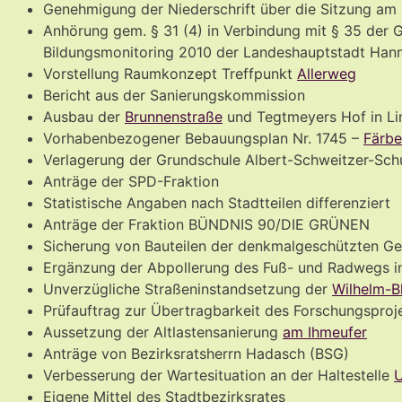
Genehmigung der Niederschrift über die Sitzung am
Anhörung gem. § 31 (4) in Verbindung mit § 35 der
Bildungsmonitoring 2010 der Landeshauptstadt Han
Vorstellung Raumkonzept Treffpunkt
Allerweg
Bericht aus der Sanierungskommission
Ausbau der
Brunnenstraße
und Tegtmeyers Hof in L
Vorhabenbezogener Bebauungsplan Nr. 1745 –
Färbe
Verlagerung der Grundschule Albert-Schweitzer-Sch
Anträge der SPD-Fraktion
Statistische Angaben nach Stadtteilen differenziert
Anträge der Fraktion BÜNDNIS 90/DIE GRÜNEN
Sicherung von Bauteilen der denkmalgeschützten G
Ergänzung der Abpollerung des Fuß- und Radwegs i
Unverzügliche Straßeninstandsetzung der
Wilhelm-B
Prüfauftrag zur Übertragbarkeit des Forschungsproj
Aussetzung der Altlastensanierung
am Ihmeufer
Anträge von Bezirksratsherrn Hadasch (BSG)
Verbesserung der Wartesituation an der Haltestelle
U
Eigene Mittel des Stadtbezirksrates