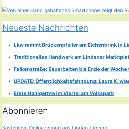
Neueste Nachrichten
Lkw rammt Brückenpfeiler am Eichenbrink in 
Traditionelles Handwerk am Lindener Marktplatz
Falkenstraße: Bauarbeiten bis Ende der Woche 
UPDATE: Öffentlichkeitsfahndung: Laura K. wie
Erste Honigernte im Viertel am Volkspark
Abonnieren
Kostenlose Onlinezeitung aus Linden-Limmer