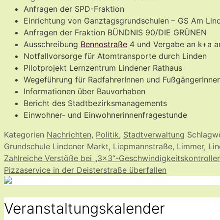
Anfragen der SPD-Fraktion
Einrichtung von Ganztagsgrundschulen – GS Am Lin
Anfragen der Fraktion BÜNDNIS 90/DIE GRÜNEN
Ausschreibung
Bennostraße
4 und Vergabe an k+a ar
Notfallvorsorge für Atomtransporte durch Linden
Pilotprojekt Lernzentrum Lindener Rathaus
Wegeführung für RadfahrerInnen und FußgängerIn
Informationen über Bauvorhaben
Bericht des Stadtbezirksmanagements
Einwohner- und Einwohnerinnenfragestunde
Kategorien
Nachrichten
,
Politik
,
Stadtverwaltung
Schlagw
Grundschule Lindener Markt
,
Liepmannstraße
,
Limmer
,
Lin
Zahlreiche Verstöße bei „3×3“-Geschwindigkeitskontrolle
Pizzaservice in der Deisterstraße überfallen
Veranstaltungskalender