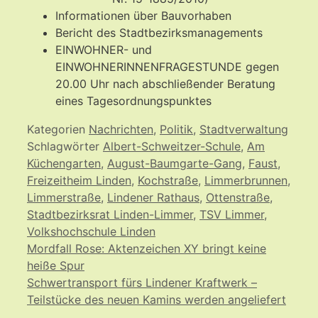
Informationen über Bauvorhaben
Bericht des Stadtbezirksmanagements
EINWOHNER- und
EINWOHNERINNENFRAGESTUNDE gegen
20.00 Uhr nach abschließender Beratung
eines Tagesordnungspunktes
Kategorien
Nachrichten
,
Politik
,
Stadtverwaltung
Schlagwörter
Albert-Schweitzer-Schule
,
Am
Küchengarten
,
August-Baumgarte-Gang
,
Faust
,
Freizeitheim Linden
,
Kochstraße
,
Limmerbrunnen
,
Limmerstraße
,
Lindener Rathaus
,
Ottenstraße
,
Stadtbezirksrat Linden-Limmer
,
TSV Limmer
,
Volkshochschule Linden
Mordfall Rose: Aktenzeichen XY bringt keine
heiße Spur
Schwertransport fürs Lindener Kraftwerk –
Teilstücke des neuen Kamins werden angeliefert