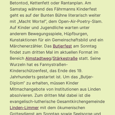
Betontod, Kettenfett oder Rantanplan. Am
Samstag während des Fährmanns Kinderfest
geht es auf der Bunten Bühne literarisch weiter
mit „Macht Worte!“, dem Open-Air-Poetry-Slam.
Auf Kinder und Jugendliche warten unter
anderem Bewegungsspiele, Hüpfburgen,
Kunstaktionen für ein Gemeinschaftsbild und ein
Märchenerzähler. Das
Butjerfest
am Sonntag
findet zum dritten Mal im aktuellen Format im
Bereich
Almstadtweg
/
Stärkestraße
statt. Seine
Wurzeln hat es Fannystraßen-
Kinderschützenfest, das Ende des 19.
Jahrhunderts gestartet ist. Um das „Butjer-
Diplom“ zu erhalten, müssen Kinder
Mitmachangebote von Institutionen aus Linden
absolvieren. Zum dritten Mal dabei ist die
evangelisch-lutherische Gesamtkirchengemeinde
Linden-Limmer
mit dem ökumenischen
Gottesdienst am Sonntag sowie Seelsorge und