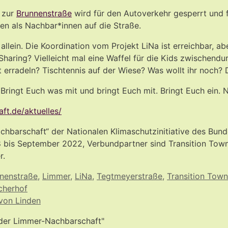
 zur
Brunnenstraße
wird für den Autoverkehr gesperrt und 
n als Nachbar*innen auf die Straße.
llein. Die Koordination vom Projekt LiNa ist erreichbar, 
haring? Vielleicht mal eine Waffel für die Kids zwischendu
t erradeln? Tischtennis auf der Wiese? Was wollt ihr noch?
Bringt Euch was mit und bringt Euch mit. Bringt Euch ein. 
ft.de/aktuelles/
-Nachbarschaft“ der Nationalen Klimaschutzinitiative des 
18 bis September 2022, Verbundpartner sind Transition Tow
r.
nenstraße
,
Limmer
,
LiNa
,
Tegtmeyerstraße
,
Transition Town
cherhof
 von Linden
in der Limmer-Nachbarschaft"