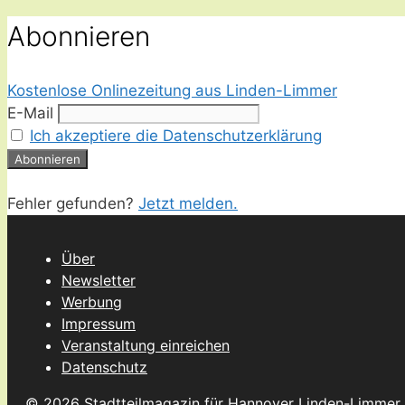
Abonnieren
Kostenlose Onlinezeitung aus Linden-Limmer
E-Mail
Ich akzeptiere die Datenschutzerklärung
Fehler gefunden?
Jetzt melden.
Über
Newsletter
Werbung
Impressum
Veranstaltung einreichen
Datenschutz
© 2026 Stadtteilmagazin für Hannover Linden-Limmer