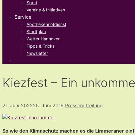
Sport
Vereine & Initiativen
Service
Apothekennotdienst
Stadtplan
Wetter Hannover
Tipps & Tricks
Newsletter
Kiezfest – Ein unkommer
21. Juni 2022
25. Juni 2019
Pressemitteilung
So wie den Klimaschutz machen es die Limmeraner einfa