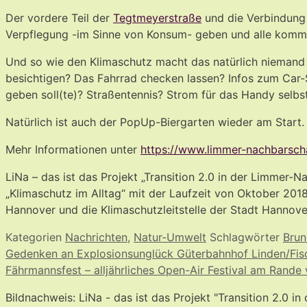
Der vordere Teil der
Tegtmeyerstraße
und die Verbindung
Verpflegung -im Sinne von Konsum- geben und alle komme
Und so wie den Klimaschutz macht das natürlich niemand a
besichtigen? Das Fahrrad checken lassen? Infos zum Car-S
geben soll(te)? Straßentennis? Strom für das Handy selbs
Natürlich ist auch der PopUp-Biergarten wieder am Start. 
Mehr Informationen unter
https://www.limmer-nachbarscha
LiNa – das ist das Projekt „Transition 2.0 in der Limmer
„Klimaschutz im Alltag“ mit der Laufzeit von Oktober 20
Hannover und die Klimaschutzleitstelle der Stadt Hannove
Kategorien
Nachrichten
,
Natur-Umwelt
Schlagwörter
Brun
Gedenken an Explosionsunglück Güterbahnhof Linden/Fis
Fährmannsfest – alljährliches Open-Air Festival am Rande
Bildnachweis: LiNa - das ist das Projekt "Transition 2.0 