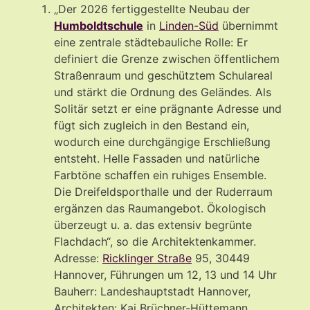
„Der 2026 fertiggestellte Neubau der
Humboldtschule
in
Linden-Süd
übernimmt
eine zentrale städtebauliche Rolle: Er
definiert die Grenze zwischen öffentlichem
Straßenraum und geschütztem Schulareal
und stärkt die Ordnung des Geländes. Als
Solitär setzt er eine prägnante Adresse und
fügt sich zugleich in den Bestand ein,
wodurch eine durchgängige Erschließung
entsteht. Helle Fassaden und natürliche
Farbtöne schaffen ein ruhiges Ensemble.
Die Dreifeldsporthalle und der Ruderraum
ergänzen das Raumangebot. Ökologisch
überzeugt u. a. das extensiv begrünte
Flachdach“, so die Architektenkammer.
Adresse:
Ricklinger Straße
95, 30449
Hannover, Führungen um 12, 13 und 14 Uhr
Bauherr: Landeshauptstadt Hannover,
Architekten: Kai Brüchner-Hüttemann,