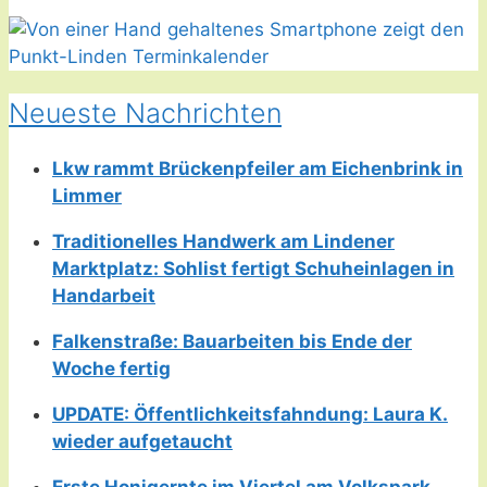
Neueste Nachrichten
Lkw rammt Brückenpfeiler am Eichenbrink in
Limmer
Traditionelles Handwerk am Lindener
Marktplatz: Sohlist fertigt Schuheinlagen in
Handarbeit
Falkenstraße: Bauarbeiten bis Ende der
Woche fertig
UPDATE: Öffentlichkeitsfahndung: Laura K.
wieder aufgetaucht