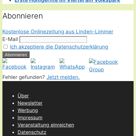
Erste Honigernte im Viertel am Volkspark
Abonnieren
Kostenlose Onlinezeitung aus Linden-Limmer
E-Mail
Ich akzeptiere die Datenschutzerklärung
Fehler gefunden?
Jetzt melden.
Über
Newsletter
Werbung
Impressum
Veranstaltung einreichen
Datenschutz