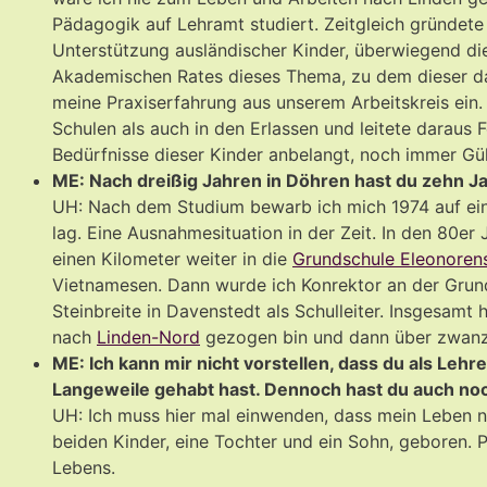
Pädagogik auf Lehramt studiert. Zeitgleich gründete 
Unterstützung ausländischer Kinder, überwiegend die 
Akademischen Rates dieses Thema, zu dem dieser da
meine Praxiserfahrung aus unserem Arbeitskreis ein.
Schulen als auch in den Erlassen und leitete daraus 
Bedürfnisse dieser Kinder anbelangt, noch immer Gül
ME: Nach dreißig Jahren in Döhren hast du zehn Ja
UH: Nach dem Studium bewarb ich mich 1974 auf ein
lag. Eine Ausnahmesituation in der Zeit. In den 80er 
einen Kilometer weiter in die
Grundschule Eleonoren
Vietnamesen. Dann wurde ich Konrektor an der Grunds
Steinbreite in Davenstedt als Schulleiter. Insgesamt 
nach
Linden-Nord
gezogen bin und dann über zwanzi
ME: Ich kann mir nicht vorstellen, dass du als L
Langeweile gehabt hast. Dennoch hast du auch no
UH: Ich muss hier mal einwenden, dass mein Leben n
beiden Kinder, eine Tochter und ein Sohn, geboren. P
Lebens.