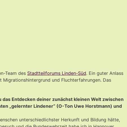
nen-Team des
Stadtteilforums Linden-Süd
. Ein guter Anlass
 Migrationshintergrund und Fluchterfahrungen. Das
du das Entdecken deiner zunächst kleinen Welt zwischen
hnten „gelernter Lindener“ (O-Ton Uwe Horstmann) und
enschen unterschiedlichster Herkunft und Bildung hätte,
lbesuch und die Bundeswehrzeit habe ich in Hannover