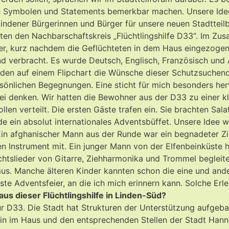
 Symbolen und Statements bemerkbar machen. Unsere Idee w
 Lindener Bürgerinnen und Bürger für unsere neuen Stadtte
en den Nachbarschaftskreis „Flüchtlingshilfe D33“. Im Zus
r, kurz nachdem die Geflüchteten in dem Haus eingezogen 
 verbracht. Es wurde Deutsch, Englisch, Französisch und 
den auf einem Flipchart die Wünsche dieser Schutzsuchenden
sönlichen Begegnungen. Eine sticht für mich besonders herv
ei denken. Wir hatten die Bewohner aus der D33 zu einer k
len verteilt. Die ersten Gäste trafen ein. Sie brachten Sal
e ein absolut internationales Adventsbüffet. Unsere Idee w
Ein afghanischer Mann aus der Runde war ein begnadeter Zi
n Instrument mit. Ein junger Mann von der Elfenbeinküste h
tslieder von Gitarre, Ziehharmonika und Trommel begleitet.
us. Manche älteren Kinder kannten schon die eine und ande
nste Adventsfeier, an die ich mich erinnern kann. Solche E
s dieser Flüchtlingshilfe in Linden-Süd?
 D33. Die Stadt hat Strukturen der Unterstützung aufgebau
erin im Haus und den entsprechenden Stellen der Stadt Han