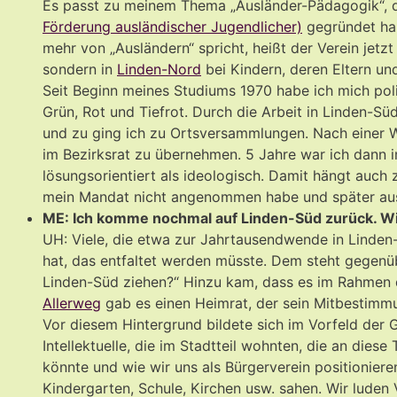
Es passt zu meinem Thema „Ausländer-Pädagogik“, d
Förderung ausländischer Jugendlicher)
gegründet hab
mehr von „Ausländern“ spricht, heißt der Verein jetzt
sondern in
Linden-Nord
bei Kindern, deren Eltern und
Seit Beginn meines Studiums 1970 habe ich mich polit
Grün, Rot und Tiefrot. Durch die Arbeit in Linden-S
und zu ging ich zu Ortsversammlungen. Nach einer We
im Bezirksrat zu übernehmen. 5 Jahre war ich dann i
lösungsorientiert als ideologisch. Damit hängt auc
mein Mandat nicht angenommen habe und später aus 
ME: Ich komme nochmal auf Linden-Süd zurück. Wi
UH: Viele, die etwa zur Jahrtausendwende in Linden-S
hat, das entfaltet werden müsste. Dem steht gegenüb
Linden-Süd ziehen?“ Hinzu kam, dass es im Rahmen d
Allerweg
gab es einen Heimrat, der sein Mitbestimmung
Vor diesem Hintergrund bildete sich im Vorfeld der
Intellektuelle, die im Stadtteil wohnten, die an die
könnte und wie wir uns als Bürgerverein positionieren
Kindergarten, Schule, Kirchen usw. sahen. Wir luden V