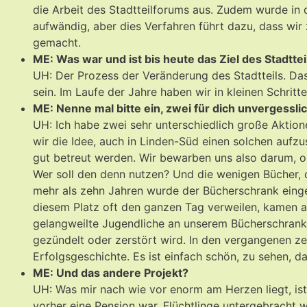
die Arbeit des Stadtteilforums aus. Zudem wurde in 
aufwändig, aber dies Verfahren führt dazu, dass wir
gemacht.
ME: Was war und ist bis heute das Ziel des Stadtte
UH: Der Prozess der Veränderung des Stadtteils. Das 
sein. Im Laufe der Jahre haben wir in kleinen Schritte
ME: Nenne mal bitte ein, zwei für dich unvergessli
UH: Ich habe zwei sehr unterschiedlich große Aktion
wir die Idee, auch in Linden-Süd einen solchen aufzus
gut betreut werden. Wir bewarben uns also darum, org
Wer soll den denn nutzen? Und die wenigen Bücher,
mehr als zehn Jahren wurde der Bücherschrank eingew
diesem Platz oft den ganzen Tag verweilen, kamen auf
gelangweilte Jugendliche an unserem Bücherschrank 
gezündelt oder zerstört wird. In den vergangenen zeh
Erfolgsgeschichte. Es ist einfach schön, zu sehen, d
ME: Und das andere Projekt?
UH: Was mir nach wie vor enorm am Herzen liegt, ist
vorher eine Pension war, Flüchtlinge untergebracht w