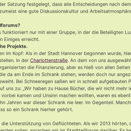
der Satzung festgelegt, dass alle Entscheidungen nach dem
 zumeist eine gute Diskussionskultur und Arbeitsatmosphär
ilforums?
funktioniert nur mit einer Gruppe, in der die Beteiligten 
n Einiges erreicht.
che Projekte.
en im Kopf: Als in der Stadt Hannover begonnen wurde, hier
tellen. In der
Charlottenstraße
. An dem von uns ausgewählt
anisierten die Finanzierung, aber es hieß von allen Seiten
 die da am Ende im Schrank stehen, werden doch nur angez
eiht. Bei Schneeregen saßen wir in schnell aufgebauten Pa
 uns zu: „Wir haben zu Hause Bücher, die wir nicht mehr les
vorbei kamen und Unsinn machen wollten, waren es ebenfal
n Jahren war dieser Schrank nie leer. Im Gegenteil. Manchm
ass so ein Schrank hierher gehört.
 die Unterstützung von Geflüchteten. Als wir 2013 hörten,
erden sollen, sprachen wir im Stadtteilforum darüber. Es be