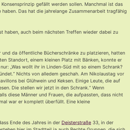
 Konsensprinzip gefällt werden sollen. Manchmal ist das
e haben. Das hat die jahrelange Zusammenarbeit tragfähig
Lust haben, auch beim nächsten Treffen wieder dabei zu
 und da öffentliche Bücherschränke zu platzieren, hatten
en Standort, einem kleinen Platz mit Bänken, konnte er
 nur: „Was wollt ihr in Linden-Süd mit so einem Schrank?
ündet.“ Nichts von alledem geschah. Am Nikolaustag vor
villons bei Glühwein und Keksen. Einige Leute, die auf
en. Die stellen wir jetzt in den Schrank.“ Wenn
ls diese Männer und Frauen, die aufpassten, dass nicht
al war er komplett überfüllt. Eine kleine
 dass Ende des Jahres in der
Deisterstraße
33, in der
stehen hier im Stadtteil ja auch Rechte Gruppen, die sich