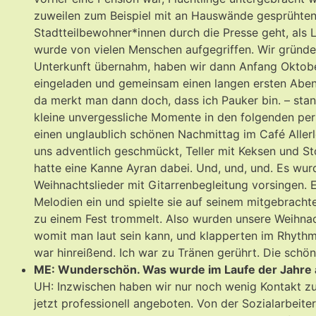
zuweilen zum Beispiel mit an Hauswände gesprühten
Stadtteilbewohner*innen durch die Presse geht, als
wurde von vielen Menschen aufgegriffen. Wir gründet
Unterkunft übernahm, haben wir dann Anfang Oktobe
eingeladen und gemeinsam einen langen ersten Abend
da merkt man dann doch, dass ich Pauker bin. – stan
kleine unvergessliche Momente in den folgenden per
einen unglaublich schönen Nachmittag im Café Allerl
uns adventlich geschmückt, Teller mit Keksen und Stol
hatte eine Kanne Ayran dabei. Und, und, und. Es wurd
Weihnachtslieder mit Gitarrenbegleitung vorsingen. 
Melodien ein und spielte sie auf seinem mitgebrachte
zu einem Fest trommelt. Also wurden unsere Weihnach
womit man laut sein kann, und klapperten im Rhythm
war hinreißend. Ich war zu Tränen gerührt. Die schö
ME: Wunderschön. Was wurde im Laufe der Jahre au
UH: Inzwischen haben wir nur noch wenig Kontakt zur
jetzt professionell angeboten. Von der Sozialarbeit