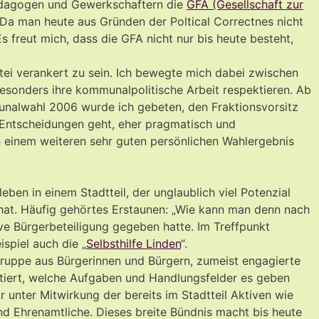
Pädagogen und Gewerkschaftern die
GFA (Gesellschaft zur
Da man heute aus Gründen der Poltical Correctnes nicht
Es freut mich, dass die GFA nicht nur bis heute besteht,
rtei verankert zu sein. Ich bewegte mich dabei zwischen
besonders ihre kommunalpolitische Arbeit respektieren. Ab
munalwahl 2006 wurde ich gebeten, den Fraktionsvorsitz
d Entscheidungen geht, eher pragmatisch und
 einem weiteren sehr guten persönlichen Wahlergebnis
ben in einem Stadtteil, der unglaublich viel Potenzial
 hat. Häufig gehörtes Erstaunen: „Wie kann man denn nach
e Bürgerbeteiligung gegeben hatte. Im Treffpunkt
spiel auch die „
Selbsthilfe Linden
“.
Gruppe aus Bürgerinnen und Bürgern, zumeist engagierte
skutiert, welche Aufgaben und Handlungsfelder es geben
r unter Mitwirkung der bereits im Stadtteil Aktiven wie
 und Ehrenamtliche. Dieses breite Bündnis macht bis heute