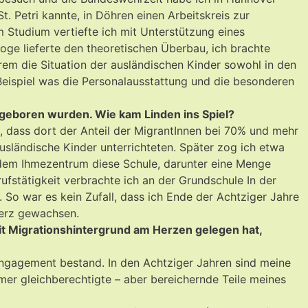
. Petri kannte, in Döhren einen Arbeitskreis zur
m Studium vertiefte ich mit Unterstützung eines
ge lieferte den theoretischen Überbau, ich brachte
rem die Situation der ausländischen Kinder sowohl in den
m Beispiel was die Personalausstattung und die besonderen
 geboren wurden. Wie kam Linden ins Spiel?
e, dass dort der Anteil der MigrantInnen bei 70% und mehr
 ausländische Kinder unterrichteten. Später zog ich etwa
 dem Ihmezentrum diese Schule, darunter eine Menge
fstätigkeit verbrachte ich an der Grundschule In der
. So war es kein Zufall, dass ich Ende der Achtziger Jahre
Herz gewachsen.
it Migrationshintergrund am Herzen gelegen hat,
Engagement bestand. In den Achtziger Jahren sind meine
mmer gleichberechtigte – aber bereichernde Teile meines