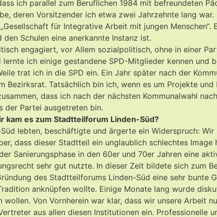
ass ich parallel zum Beruflichen 1984 mit befreundeten 
e, deren Vorsitzender ich etwa zwei Jahrzehnte lang war. 
 „Gesellschaft für Integrative Arbeit mit jungen Menschen“. 
 den Schulen eine anerkannte Instanz ist.
isch engagiert, vor Allem sozialpolitisch, ohne in einer Pa
üd lernte ich einige gestandene SPD-Mitglieder kennen und 
ile trat ich in die SPD ein. Ein Jahr später nach der Kom
m Bezirksrat. Tatsächlich bin ich, wenn es um Projekte un
h zusammen, dass ich nach der nächsten Kommunalwahl nach
der Partei ausgetreten bin.
r kam es zum Stadtteilforum Linden-Süd?
üd lebten, beschäftigte und ärgerte ein Widerspruch: Wir le
er, dass dieser Stadtteil ein unglaublich schlechtes Image
er Sanierungsphase in den 60er und 70er Jahren eine aktiv
srecht sehr gut nutzte. In dieser Zeit bildete sich zum Bei
 Gründung des Stadtteilforums Linden-Süd eine sehr bunte 
se Tradition anknüpfen wollte. Einige Monate lang wurde di
 wollen. Von Vornherein war klar, dass wir unsere Arbeit nu
ertreter aus allen diesen Institutionen ein. Professionelle