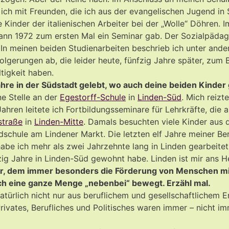
ich mit Freunden, die ich aus der evangelischen Jugend in St
Kinder der italienischen Arbeiter bei der „Wolle“ Döhren. I
nn 1972 zum ersten Mal ein Seminar gab. Der Sozialpädago
 In meinen beiden Studienarbeiten beschrieb ich unter ande
Folgerungen ab, die leider heute, fünfzig Jahre später, zu
tigkeit haben.
hre in der Südstadt gelebt, wo auch deine beiden Kinder
e Stelle an der
Egestorff-Schule
in
Linden-Süd
. Mich reizt
Jahren leitete ich Fortbildungsseminare für Lehrkräfte, die
straße
in
Linden-Mitte
. Damals besuchten viele Kinder aus
chule am Lindener Markt. Die letzten elf Jahre meiner Beru
habe ich mehr als zwei Jahrzehnte lang in Linden gearbeitet
g Jahre in Linden-Süd gewohnt habe. Linden ist mir ans 
ehrer, dem immer besonders die Förderung von Menschen m
ch eine ganze Menge „nebenbei“ bewegt. Erzähl mal.
atürlich nicht nur aus beruflichem und gesellschaftlichem 
rivates, Berufliches und Politisches waren immer – nicht i