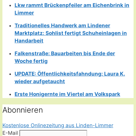
Lkw rammt Brückenpfeiler am Eichenbrink in
Limmer
Traditionelles Handwerk am Lindener
Marktplatz: Sohlist fertigt Schuheinlagen in
Handarbeit
Falkenstraße: Bauarbeiten bis Ende der
Woche fertig
UPDATE: Öffentlichkeitsfahndung: Laura K.
wieder aufgetaucht
Erste Honigernte im Viertel am Volkspark
Abonnieren
Kostenlose Onlinezeitung aus Linden-Limmer
E-Mail