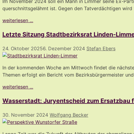
Im November 2024 soll ein Mann in Limmer seine Ex-Partn
querschnittsgelähmt ist. Gegen den Tatverdächtigen wird 
weiterlesen ...
Letzte Sitzung Stadtbezirksrat Linden-Limm
24. Oktober 2025
6. Dezember 2024
Stefan Ebers
In der kommenden Woche am Mittwoch findet die nächste ö
Themen erfolgt ein Bericht vom Bezirksbürgermeister und
weiterlesen ...
Wasserstadt: Juryentscheid zum Ersatzbau 
30. November 2024
Wolfgang Becker
Lange Zeit war die Zukunft der Altbauten der ehemaligen 