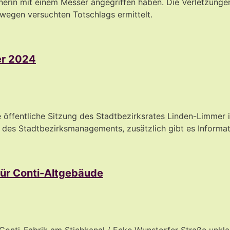
erin mit einem Messer angegriffen haben. Die Verletzungen
wegen versuchten Totschlags ermittelt.
er 2024
ffentliche Sitzung des Stadtbezirksrates Linden-Limmer im
 des Stadtbezirksmanagements, zusätzlich gibt es Informat
für Conti-Altgebäude
Conti-Fabrik am Stichkanal / Ecke Wunstorfer Straße unklar