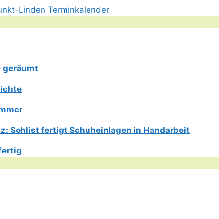
e geräumt
ichte
Limmer
: Sohlist fertigt Schuheinlagen in Handarbeit
fertig