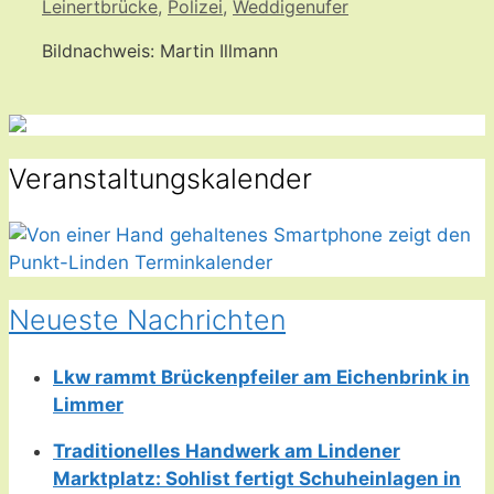
Leinertbrücke
,
Polizei
,
Weddigenufer
Bildnachweis: Martin Illmann
Veranstaltungskalender
Neueste Nachrichten
Lkw rammt Brückenpfeiler am Eichenbrink in
Limmer
Traditionelles Handwerk am Lindener
Marktplatz: Sohlist fertigt Schuheinlagen in