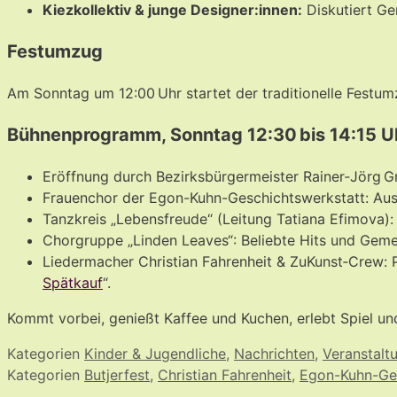
Kiezkollektiv & junge Designer:innen:
Diskutiert Ge
Festumzug
Am Sonntag um 12:00 Uhr startet der traditionelle Festu
Bühnenprogramm, Sonntag 12:30 bis 14:15 U
Eröffnung durch Bezirksbürgermeister Rainer‑Jörg G
Frauenchor der Egon-Kuhn-Geschichtswerkstatt: Aus
Tanzkreis „Lebensfreude“ (Leitung Tatiana Efimova)
Chorgruppe „Linden Leaves“: Beliebte Hits und Gem
Liedermacher Christian Fahrenheit & ZuKunst‑Crew:
Spätkauf
“.
Kommt vorbei, genießt Kaffee und Kuchen, erlebt Spiel un
Kategorien
Kinder & Jugendliche
,
Nachrichten
,
Veranstalt
Kategorien
Butjerfest
,
Christian Fahrenheit
,
Egon-Kuhn-Ges