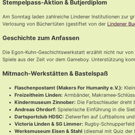
Stempelpass‑Aktion & Butjerdiplom
Am Sonntag laden zahlreiche Lindener Institutionen zur gr
Verlosung von Büchertüten (gestiftet von der
Lindener B
Geschichte zum Anfassen
Die Egon-Kuhn-Geschichtswerkstatt erzählt nicht nur von
Spiele aus der Zeit vor dem Gameboy. Unterstützung kom
Mitmach‑Werkstätten & Bastelspaß
Flaschenpostamt (Makers For Humanity e.V.):
Klein
Freizeitheim Linden:
Armbänder, Makramee‑Schlüssel
Kindermuseum Zinnober:
Die Farbschleuder dreht 
Andreas Ohrdorf:
Spielerische Einführung in die Si
Dartsportclub HDSC:
Zielwerfen auf Luftballons un
Victoria Linden & SG Limmer:
Rugby‑Schnupperfeld u
Werksmuseum Eisen & Stahl
(diesmal mit Quiz der