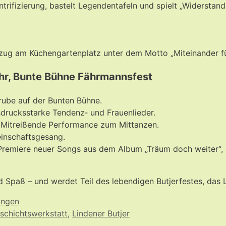
ntrifizierung, bastelt Legendentafeln und spielt „Widersta
mzug am Küchengartenplatz unter dem Motto „Miteinander fü
hr, Bunte Bühne Fährmannsfest
rube auf der Bunten Bühne.
drucksstarke Tendenz‑ und Frauenlieder.
: Mitreißende Performance zum Mittanzen.
einschaftsgesang.
 Premiere neuer Songs aus dem Album „Träum doch weiter“,
d Spaß – und werdet Teil des lebendigen Butjerfestes, das
ungen
chichtswerkstatt
,
Lindener Butjer