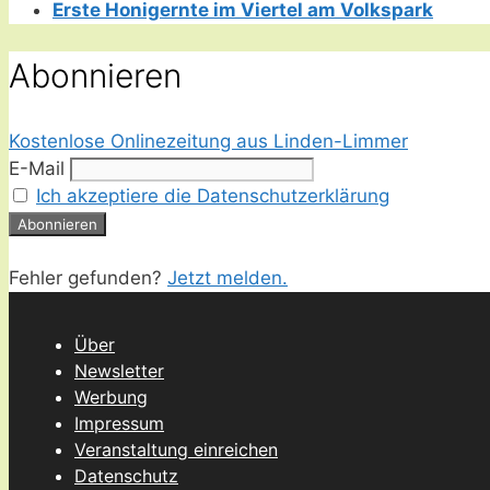
Erste Honigernte im Viertel am Volkspark
Abonnieren
Kostenlose Onlinezeitung aus Linden-Limmer
E-Mail
Ich akzeptiere die Datenschutzerklärung
Fehler gefunden?
Jetzt melden.
Über
Newsletter
Werbung
Impressum
Veranstaltung einreichen
Datenschutz