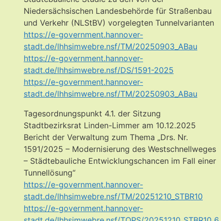
Niedersächsischen Landesbehörde für Straßenbau
und Verkehr (NLStBV) vorgelegten Tunnelvarianten
https://e-government.hannover-
stadt.de/lhhsimwebre.nsf/TM/20250903_ABau
https://e-government.hannover-
stadt.de/lhhsimwebre.nsf/DS/1591-2025
https://e-government.hannover-
stadt.de/lhhsimwebre.nsf/TM/20250903_ABau
Tagesordnungspunkt 4.1. der Sitzung
Stadtbezirksrat Linden-Limmer am 10.12.2025
Bericht der Verwaltung zum Thema „Drs. Nr.
1591/2025 – Modernisierung des Westschnellweges
– Städtebauliche Entwicklungschancen im Fall einer
Tunnellösung“
https://e-government.hannover-
stadt.de/lhhsimwebre.nsf/TM/20251210_STBR10
https://e-government.hannover-
stadt.de/lhhsimwebre.nsf/TOPS/20251210_STBR10_6