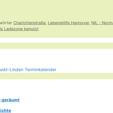
wörter
Charlottenstraße
,
Lebenshilfe Hannover
,
NIL - Norma
als Ladezone benutzt
e geräumt
ichte