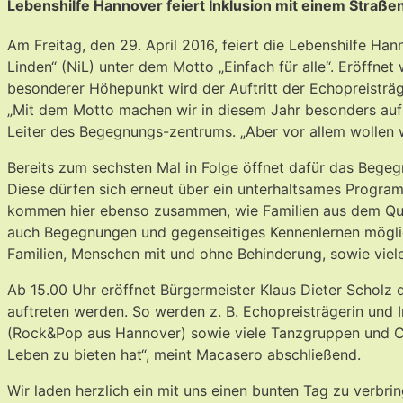
Lebenshilfe Hannover feiert Inklusion mit einem Straßen
Am Freitag, den 29. April 2016, feiert die Lebenshilfe Ha
Linden“ (NiL) unter dem Motto „Einfach für alle“. Eröffne
besonderer Höhepunkt wird der Auftritt der Echopreisträg
„Mit dem Motto machen wir in diesem Jahr besonders auf 
Leiter des Begegnungs-zentrums. „Aber vor allem wollen w
Bereits zum sechsten Mal in Folge öffnet dafür das Begeg
Diese dürfen sich erneut über ein unterhaltsames Progra
kommen hier ebenso zusammen, wie Familien aus dem Quart
auch Begegnungen und gegenseitiges Kennenlernen möglich
Familien, Menschen mit und ohne Behinderung, sowie viel
Ab 15.00 Uhr eröffnet Bürgermeister Klaus Dieter Schol
auftreten werden. So werden z. B. Echopreisträgerin und
(Rock&Pop aus Hannover) sowie viele Tanzgruppen und Chör
Leben zu bieten hat“, meint Macasero abschließend.
Wir laden herzlich ein mit uns einen bunten Tag zu verbrin