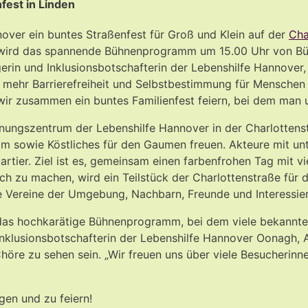
fest in Linden
nnover ein buntes Straßenfest für Groß und Klein auf der
Cha
t wird das spannende Bühnenprogramm um 15.00 Uhr von Bürger
erin und Inklusionsbotschafterin der Lebenshilfe Hannover,
mehr Barrierefreiheit und Selbstbestimmung für Menschen 
ir zusammen ein buntes Familienfest feiern, bei dem man u
nungszentrum der Lebenshilfe Hannover in der Charlottenst
mm sowie Köstliches für den Gaumen freuen. Akteure mit un
ier. Ziel ist es, gemeinsam einen farbenfrohen Tag mit v
 zu machen, wird ein Teilstück der Charlottenstraße für d
e Vereine der Umgebung, Nachbarn, Freunde und Interessier
z das hochkarätige Bühnenprogramm, bei dem viele bekannt
 Inklusionsbotschafterin der Lebenshilfe Hannover Oonagh,
e zu sehen sein. „Wir freuen uns über viele Besucherinnen u
gen und zu feiern!