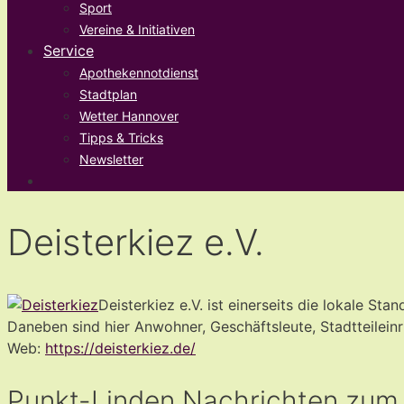
Sport
Vereine & Initiativen
Service
Apothekennotdienst
Stadtplan
Wetter Hannover
Tipps & Tricks
Newsletter
Deisterkiez e.V.
Deisterkiez e.V. ist einerseits die lokale 
Daneben sind hier Anwohner, Geschäftsleute, Stadtteileinr
Web:
https://deisterkiez.de/
Punkt-Linden Nachrichten zum 