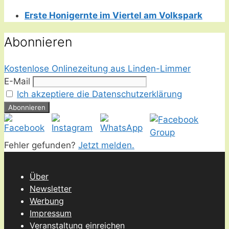
Erste Honigernte im Viertel am Volkspark
Abonnieren
Kostenlose Onlinezeitung aus Linden-Limmer
E-Mail
Ich akzeptiere die Datenschutzerklärung
Fehler gefunden?
Jetzt melden.
Über
Newsletter
Werbung
Impressum
Veranstaltung einreichen