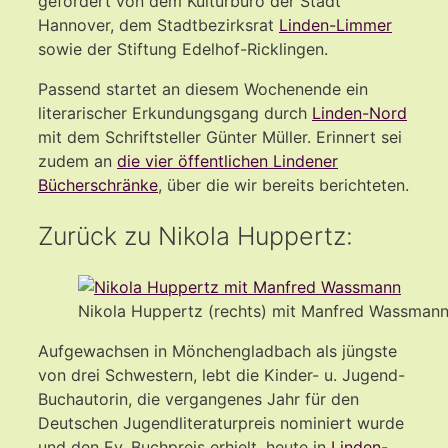
gefördert von dem Kulturbüro der Stadt
Hannover, dem Stadtbezirksrat
Linden-Limmer
sowie der Stiftung Edelhof-Ricklingen.
Passend startet an diesem Wochenende ein
literarischer Erkundungsgang durch
Linden-Nord
mit dem Schriftsteller Günter Müller. Erinnert sei
zudem an
die vier öffentlichen Lindener
Bücherschränke
, über die wir bereits berichteten.
Zurück zu Nikola Huppertz:
Nikola Huppertz (rechts) mit Manfred Wassman
Aufgewachsen in Mönchengladbach als jüngste
von drei Schwestern, lebt die Kinder- u. Jugend-
Buchautorin, die vergangenes Jahr für den
Deutschen Jugendliteraturpreis nominiert wurde
und den Ev. Buchpreis erhielt, heute in
Linden-