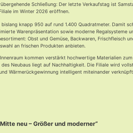
übergehende Schließung: Der letzte Verkaufstag ist Samsta
iliale im Winter 2026 eröffnen.
bislang knapp 950 auf rund 1.400 Quadratmeter. Damit scha
ptimierte Warenpräsentation sowie moderne Regalsysteme un
sortiment: Obst und Gemüse, Backwaren, Frischfleisch und 
wahl an frischen Produkten anbieten.
Im Innenraum kommen verstärkt hochwertige Materialien zu
s Neubaus liegt auf Nachhaltigkeit. Die Filiale wird volls
 und Wärmerückgewinnung intelligent miteinander verknüpft. 
n-Mitte neu – Größer und moderner“