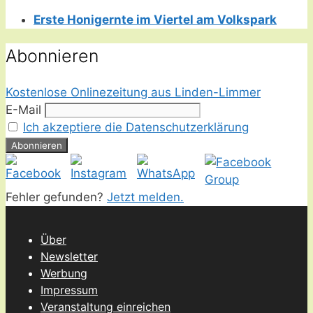
Erste Honigernte im Viertel am Volkspark
Abonnieren
Kostenlose Onlinezeitung aus Linden-Limmer
E-Mail
Ich akzeptiere die Datenschutzerklärung
Fehler gefunden?
Jetzt melden.
Über
Newsletter
Werbung
Impressum
Veranstaltung einreichen