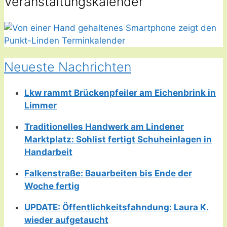
Veranstaltungskalender
Neueste Nachrichten
Lkw rammt Brückenpfeiler am Eichenbrink in
Limmer
Traditionelles Handwerk am Lindener
Marktplatz: Sohlist fertigt Schuheinlagen in
Handarbeit
Falkenstraße: Bauarbeiten bis Ende der
Woche fertig
UPDATE: Öffentlichkeitsfahndung: Laura K.
wieder aufgetaucht