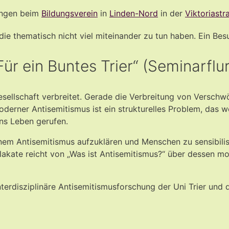
ungen beim
Bildungsverein
in
Linden-Nord
in der
Viktoriastr
ie thematisch nicht viel miteinander zu tun haben. Ein Besu
ür ein Buntes Trier“ (Seminarflur
Gesellschaft verbreitet. Gerade die Verbreitung von Versc
erner Antisemitismus ist ein strukturelles Problem, das we
ins Leben gerufen.
em Antisemitismus aufzuklären und Menschen zu sensibilisi
lakate reicht von „Was ist Antisemitismus?“ über dessen m
nterdisziplinäre Antisemitismusforschung der Uni Trier und 