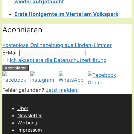
wieder aufgetaucht
Erste Honigernte im Viertel am Volkspark
Abonnieren
Kostenlose Onlinezeitung aus Linden-Limmer
E-Mail
Ich akzeptiere die Datenschutzerklärung
Fehler gefunden?
Jetzt melden.
Über
Newsletter
Werbung
Impressum