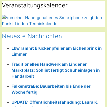
Veranstaltungskalender
Neueste Nachrichten
Lkw rammt Brückenpfeiler am Eichenbrink in
Limmer
Traditionelles Handwerk am Lindener
Marktplatz: Sohlist fertigt Schuheinlagen in
Handarbeit
Falkenstraße: Bauarbeiten bis Ende der
Woche fertig
UPDATE: Öffentlichkeitsfahndung: Laura K.