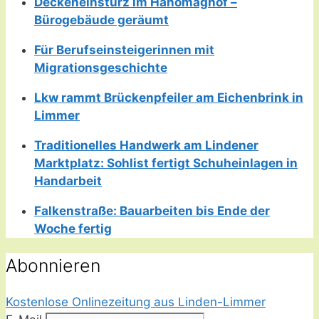
Deckeneinsturz im Hanomaghof –
Bürogebäude geräumt
Für Berufseinsteigerinnen mit
Migrationsgeschichte
Lkw rammt Brückenpfeiler am Eichenbrink in
Limmer
Traditionelles Handwerk am Lindener
Marktplatz: Sohlist fertigt Schuheinlagen in
Handarbeit
Falkenstraße: Bauarbeiten bis Ende der
Woche fertig
Abonnieren
Kostenlose Onlinezeitung aus Linden-Limmer