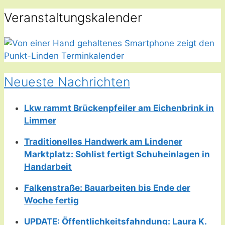
Veranstaltungskalender
Neueste Nachrichten
Lkw rammt Brückenpfeiler am Eichenbrink in
Limmer
Traditionelles Handwerk am Lindener
Marktplatz: Sohlist fertigt Schuheinlagen in
Handarbeit
Falkenstraße: Bauarbeiten bis Ende der
Woche fertig
UPDATE: Öffentlichkeitsfahndung: Laura K.