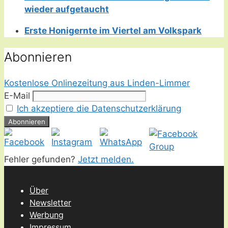
wieder aufgetaucht
Erste Honigernte im Viertel am Volkspark
Abonnieren
Kostenlose Onlinezeitung aus Linden-Limmer
E-Mail
Ich akzeptiere die Datenschutzerklärung
Fehler gefunden?
Jetzt melden.
Über
Newsletter
Werbung
Impressum