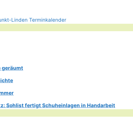
e geräumt
ichte
Limmer
: Sohlist fertigt Schuheinlagen in Handarbeit