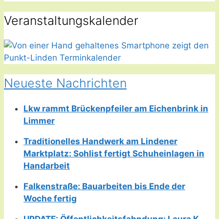
Veranstaltungskalender
Neueste Nachrichten
Lkw rammt Brückenpfeiler am Eichenbrink in
Limmer
Traditionelles Handwerk am Lindener
Marktplatz: Sohlist fertigt Schuheinlagen in
Handarbeit
Falkenstraße: Bauarbeiten bis Ende der
Woche fertig
UPDATE: Öffentlichkeitsfahndung: Laura K.