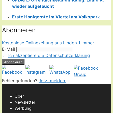
wieder aufgetaucht
Erste Honigernte im Viertel am Volkspark
Abonnieren
Kostenlose Onlinezeitung aus Linden-Limmer
E-Mail
Ich akzeptiere die Datenschutzerklärung
Fehler gefunden?
Jetzt melden.
Über
Newsletter
Werbung