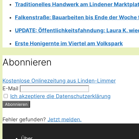
Traditionelles Handwerk am Lindener Marktplatz
Falkenstraße: Bauarbeiten bis Ende der Woche 
UPDATE: Öffentlichkeitsfahndung: Laura K. wie
Erste Honigernte im Viertel am Volkspark
Abonnieren
Kostenlose Onlinezeitung aus Linden-Limmer
E-Mail
Ich akzeptiere die Datenschutzerklärung
Fehler gefunden?
Jetzt melden.
Über