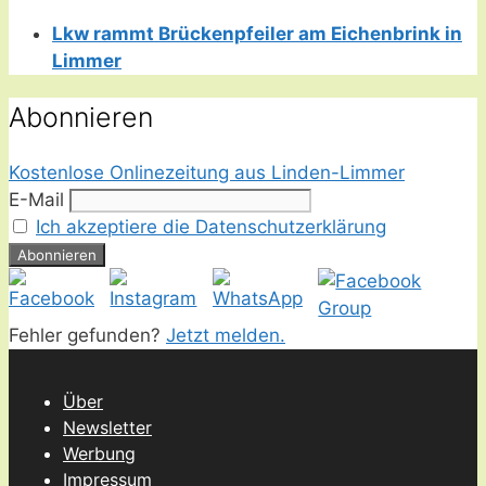
Lkw rammt Brückenpfeiler am Eichenbrink in
Limmer
Abonnieren
Kostenlose Onlinezeitung aus Linden-Limmer
E-Mail
Ich akzeptiere die Datenschutzerklärung
Fehler gefunden?
Jetzt melden.
Über
Newsletter
Werbung
Impressum