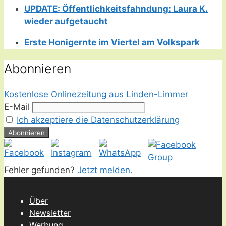
UPDATE: Öffentlichkeitsfahndung: Laura K.
wieder aufgetaucht
Erste Honigernte im Viertel am Volkspark
Abonnieren
Kostenlose Onlinezeitung aus Linden-Limmer
E-Mail
Ich akzeptiere die Datenschutzerklärung
Fehler gefunden?
Jetzt melden.
Über
Newsletter
Werbung