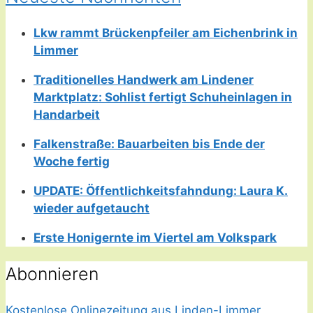
Lkw rammt Brückenpfeiler am Eichenbrink in
Limmer
Traditionelles Handwerk am Lindener
Marktplatz: Sohlist fertigt Schuheinlagen in
Handarbeit
Falkenstraße: Bauarbeiten bis Ende der
Woche fertig
UPDATE: Öffentlichkeitsfahndung: Laura K.
wieder aufgetaucht
Erste Honigernte im Viertel am Volkspark
Abonnieren
Kostenlose Onlinezeitung aus Linden-Limmer