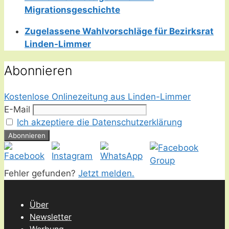
Migrationsgeschichte
Zugelassene Wahlvorschläge für Bezirksrat
Linden-Limmer
Abonnieren
Kostenlose Onlinezeitung aus Linden-Limmer
E-Mail
Ich akzeptiere die Datenschutzerklärung
Fehler gefunden?
Jetzt melden.
Über
Newsletter