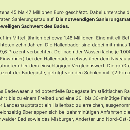
stens 45 bis 47 Millionen Euro geschätzt. Dabei unterschei
raten Sanierungsstau auf.
Die notwendigen Sanierungsmaß
eweiligen Sachwert des Bades.
f im Mittel jährlich bei etwa 1,48 Millionen. Eine mit elf 
teten zehn Jahren. Die Hallenbäder sind dabei mit minus 1
9,6 Prozent verbuchten. Der nach der Wasserfläche je 1.
 Einwohner) bei den Hallenbädern etwas über dem Niveau an
tmeter über dem einschlägigen Vergleichswert. Die größte
rozent der Badegäste, gefolgt von den Schulen mit 7,2 Proz
s Badewesen sind potentielle Badegäste im städtischen Rau
hrt bis zu einem Freibad und eine 20- bis 30-minütige Fahr
 der Landeshauptstadt ein Hallenbad zu erreichen, ausgen
leichzeitig überlappen sich bei zehnminütigen Anfahrten di
renwalder Bad sowie das Misburger, Anderter und Nord-Ost-