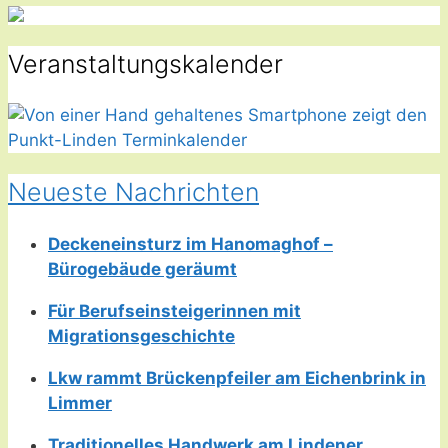
Veranstaltungskalender
Neueste Nachrichten
Deckeneinsturz im Hanomaghof –
Bürogebäude geräumt
Für Berufseinsteigerinnen mit
Migrationsgeschichte
Lkw rammt Brückenpfeiler am Eichenbrink in
Limmer
Traditionelles Handwerk am Lindener