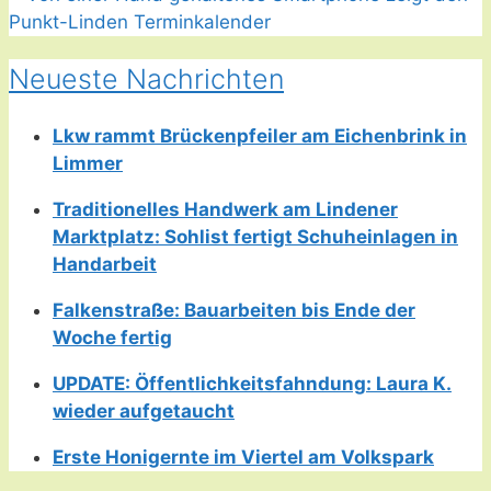
Neueste Nachrichten
Lkw rammt Brückenpfeiler am Eichenbrink in
Limmer
Traditionelles Handwerk am Lindener
Marktplatz: Sohlist fertigt Schuheinlagen in
Handarbeit
Falkenstraße: Bauarbeiten bis Ende der
Woche fertig
UPDATE: Öffentlichkeitsfahndung: Laura K.
wieder aufgetaucht
Erste Honigernte im Viertel am Volkspark