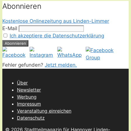
Abonnieren
Kostenlose Onlinezeitung aus Linden-Limmer
E-Mail
Ich akzeptiere die Datenschutzerklärung
Fehler gefunden?
Jetzt melden.
Über
Newsletter
Werbung
Impressum
Veranstaltung einreichen
Datenschutz
© 2026 Stadtteilmagazin für Hannover Linden-