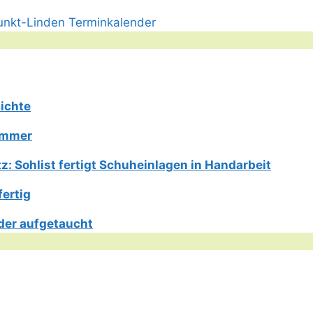
ichte
Limmer
: Sohlist fertigt Schuheinlagen in Handarbeit
fertig
der aufgetaucht