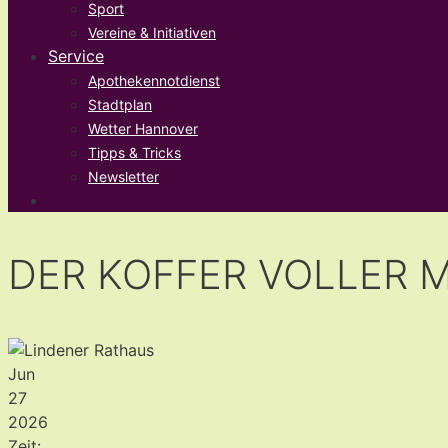
Sport
Vereine & Initiativen
Service
Apothekennotdienst
Stadtplan
Wetter Hannover
Tipps & Tricks
Newsletter
DER KOFFER VOLLER MUS
Jun
27
2026
Zeit: