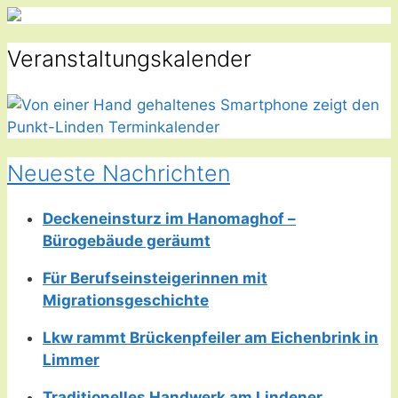
Veranstaltungskalender
Neueste Nachrichten
Deckeneinsturz im Hanomaghof –
Bürogebäude geräumt
Für Berufseinsteigerinnen mit
Migrationsgeschichte
Lkw rammt Brückenpfeiler am Eichenbrink in
Limmer
Traditionelles Handwerk am Lindener