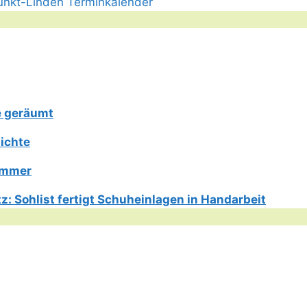
e geräumt
ichte
Limmer
: Sohlist fertigt Schuheinlagen in Handarbeit