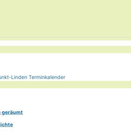
e geräumt
ichte