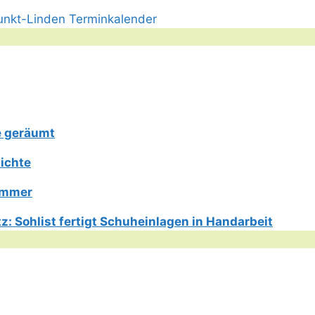
e geräumt
ichte
Limmer
: Sohlist fertigt Schuheinlagen in Handarbeit