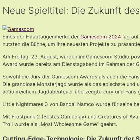
Neue Spieltitel: Die Zukunft d
Eines der Hauptaugenmerke der
Gamescom 2024
lag auf
nutzten die Bühne, um ihre neuesten Projekte zu präsentie
Am Freitag, 23. August, wurden im Gamescom Studio pow
Award wurde bereits am Dienstagabend im Rahmen der Ga
Sowohl die Jury der Gamescom Awards als auch die Fans
Die grandiose Monsterjagd wurde als das epischste und u
actionreichem Jagdabenteuer überzeugte Jury und Fans 
Little Nightmares 3 von Bandai Namco wurde für seine her
Mit Frostpunk 2 (Bestes Gameplay) und Creatures of Ava 
Troll wurde als „Most Wholesome Game“ geehrt.
Cutting-Edge-Technologie: Die Zukunft der S