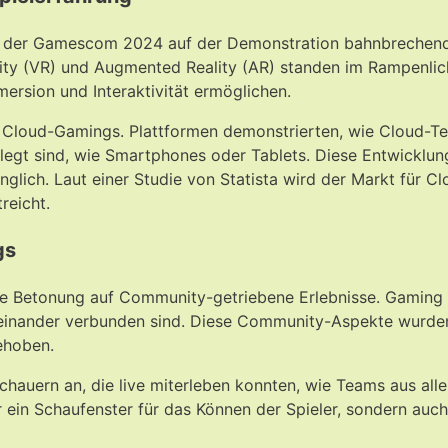
kt der Gamescom 2024 auf der Demonstration bahnbrechende
eality (VR) und Augmented Reality (AR) standen im Rampenli
mersion und Interaktivität ermöglichen.
 Cloud-Gamings. Plattformen demonstrierten, wie Cloud-Te
gelegt sind, wie Smartphones oder Tablets. Diese Entwicklung
nglich. Laut einer Studie von Statista wird der Markt für 
reicht.
gs
Betonung auf Community-getriebene Erlebnisse. Gaming hat 
miteinander verbunden sind. Diese Community-Aspekte wurde
ehoben.
ern an, die live miterleben konnten, wie Teams aus aller 
 ein Schaufenster für das Können der Spieler, sondern auc