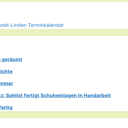
e geräumt
ichte
Limmer
: Sohlist fertigt Schuheinlagen in Handarbeit
fertig