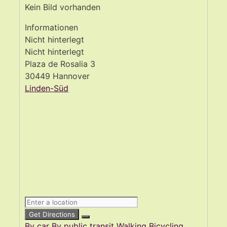
Kein Bild vorhanden
Informationen
Nicht hinterlegt
Nicht hinterlegt
Plaza de Rosalia 3
30449 Hannover
Linden-Süd
Get Directions
By car
By public transit
Walking
Bicycling