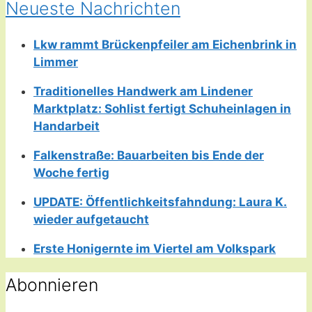
Neueste Nachrichten
Lkw rammt Brückenpfeiler am Eichenbrink in
Limmer
Traditionelles Handwerk am Lindener
Marktplatz: Sohlist fertigt Schuheinlagen in
Handarbeit
Falkenstraße: Bauarbeiten bis Ende der
Woche fertig
UPDATE: Öffentlichkeitsfahndung: Laura K.
wieder aufgetaucht
Erste Honigernte im Viertel am Volkspark
Abonnieren