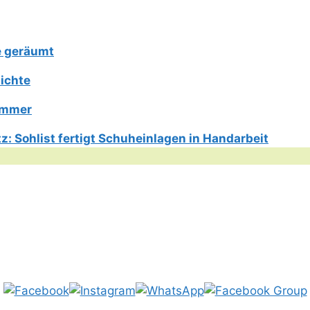
e geräumt
ichte
Limmer
: Sohlist fertigt Schuheinlagen in Handarbeit