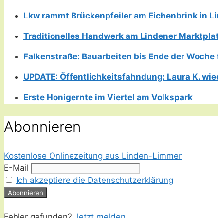
Lkw rammt Brückenpfeiler am Eichenbrink in 
Traditionelles Handwerk am Lindener Marktplatz
Falkenstraße: Bauarbeiten bis Ende der Woche 
UPDATE: Öffentlichkeitsfahndung: Laura K. wie
Erste Honigernte im Viertel am Volkspark
Abonnieren
Kostenlose Onlinezeitung aus Linden-Limmer
E-Mail
Ich akzeptiere die Datenschutzerklärung
Fehler gefunden?
Jetzt melden.